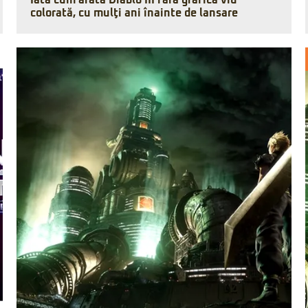
Iată cum arăta Diablo III fără grafica viu
colorată, cu mulţi ani înainte de lansare