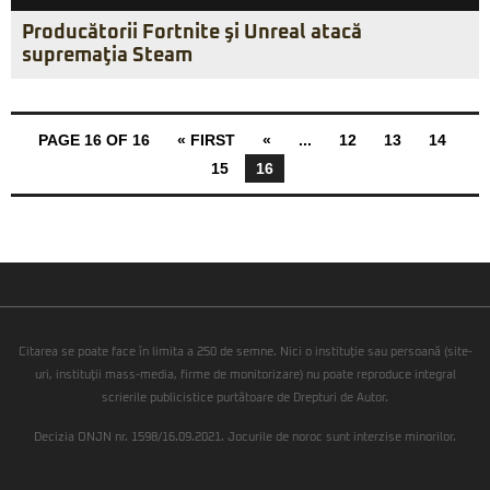
Producătorii Fortnite şi Unreal atacă
supremaţia Steam
PAGE 16 OF 16
« FIRST
«
...
12
13
14
15
16
Citarea se poate face în limita a 250 de semne. Nici o instituţie sau persoană (site-
uri, instituţii mass-media, firme de monitorizare) nu poate reproduce integral
scrierile publicistice purtătoare de Drepturi de Autor.
Decizia ONJN nr. 1598/16.09.2021. Jocurile de noroc sunt interzise minorilor.