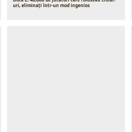
Dota 2: 40.000 de jucători care foloseau cheat-
uri, eliminați într-un mod ingenios