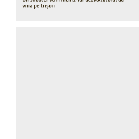
Un shooter va fi închis, iar dezvoltatorul dă
vina pe trișori