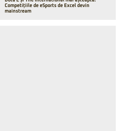
Dota 2 și The International mai așteaptă:
Competițiile de eSports de Excel devin
mainstream