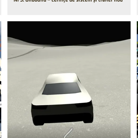
NFS: Unbound – cerințe de sistem și trailer nou