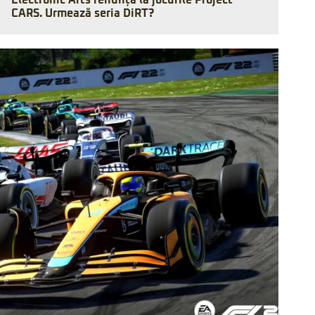
Electronic Arts renunță la jocurile Project
CARS. Urmează seria DiRT?