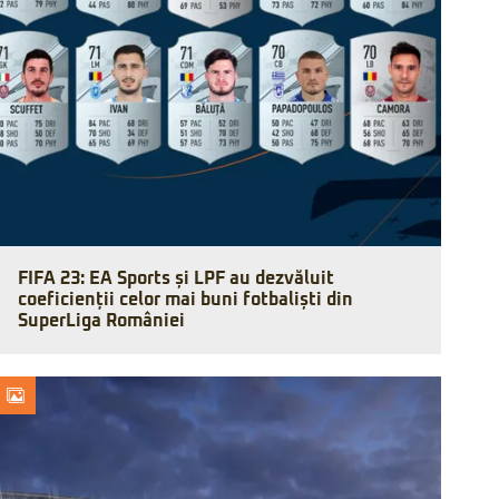
FIFA 23: EA Sports și LPF au dezvăluit
coeficienții celor mai buni fotbaliști din
SuperLiga României