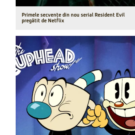
Primele secvențe din nou serial Resident Evil
pregătit de Netflix