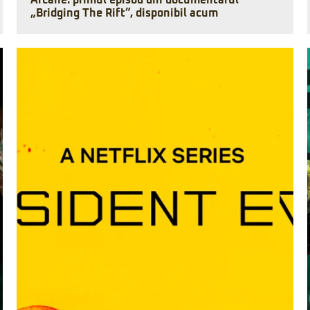
Arcane: primul episod din documentarul
„Bridging The Rift”, disponibil acum