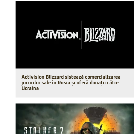
Activision Blizzard sistează comercializarea
jocurilor sale în Rusia și oferă donații către
Ucraina