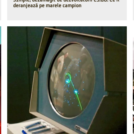
S1mple, dezamăgit de dezvoltatorii CS:GO. Ce îl
deranjează pe marele campion