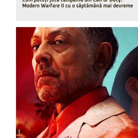
Cum puteți juca campania din Call of Duty:
Modern Warfare II cu o săptămână mai devreme