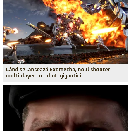
Când se lansează Exomecha, noul shooter
multiplayer cu roboți gigantici